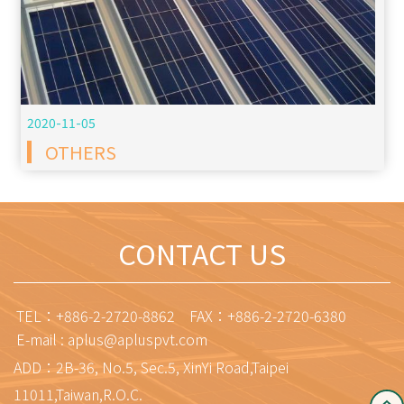
2020-11-05
OTHERS
CONTACT US
TEL：
+886-2-2720-8862
FAX：+886-2-2720-6380
E-mail :
aplus@apluspvt.com
ADD：2B-36, No.5, Sec.5, XinYi Road,Taipei
11011,Taiwan,R.O.C.